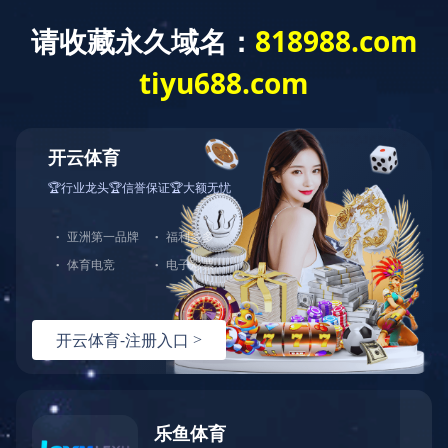
荣誉资质
家用可燃气体探测器消防产品认证证书
时间：2021-10-02 01:30:54
点击：
0
次