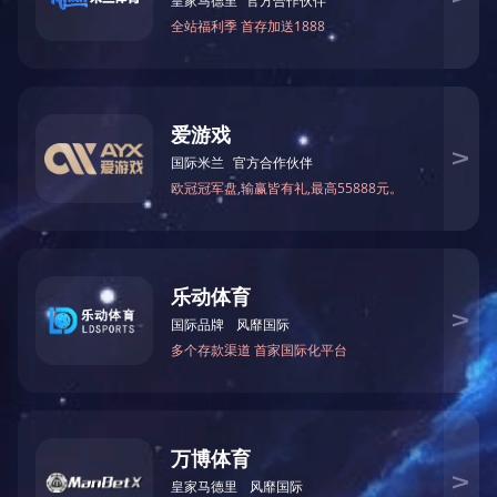
上一篇：
家用可燃气体探测器检测报告
下一篇：
WIFI报警系统CE认证证书
联系电话：400-6288-007
销售热线：186 8875 7638 熊总监
公司邮箱：info@yl007.com
公司地址：深圳市宝安区宝石西路108号二号楼6楼
Copyright© 1998-2023 HTH.COM-华体会(中国)
备案号：
网站首页
产品中心
新闻中心
电话咨询