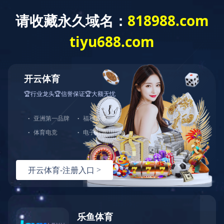
ODM/OEM
一站式定制服务
全方位满足客户智能传感设备ODM / OEM需求