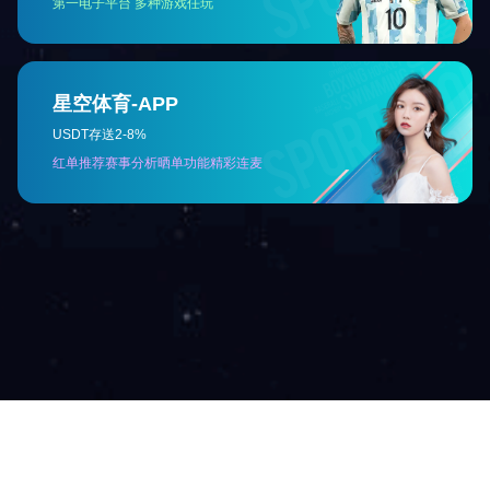
联系电话：400-6288-007
销售热线：186 8875 7638 熊总监
公司邮箱：info@yl007.com
公司地址：深圳市宝安区石岩街道建兴路海谷科技大厦T4栋7楼
Copyright© 1998-2025 HTH.COM-华体会(中国)
备案号：
网站首页
产品中心
新闻中心
电话咨询