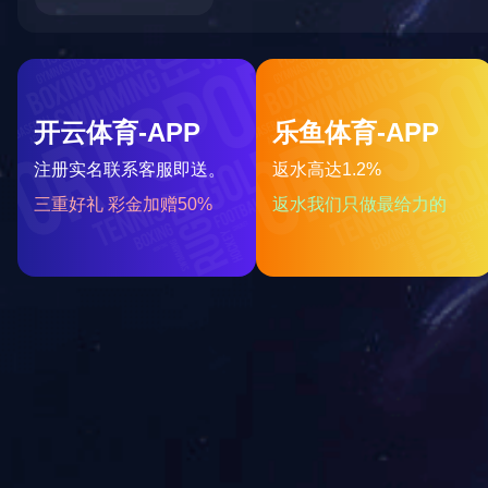
荣誉资质
质量体系
生产基地
研发体系
HTH.COM-华体会(中国)
HTH.COM-华体会(中国)
全国免费服务热线：400-6288-007
公司电话：0755-2788 9940
企业邮箱：info@yl007.com
公司地址：深圳市宝安区石岩街道建
兴路海谷科技大厦T4栋7楼
手机 ：186 8875 7638 熊总监