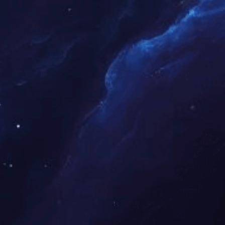
创新为企业发展的基石，通过持续提高研发创新能力，致力于引领行业
作权，荣获国际国内逾百项资质荣誉。根据市场发展需要，在技术创新和
、服务组织体系，为企业永续经营奠定了坚实的基础。