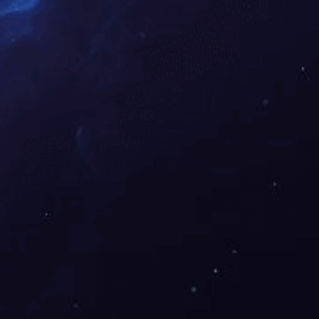
技术的突破与发展，先后研制出数百个创新产品，获得近百项
企业管理方面不断探索和自我完善，现已形成一套严密、高效