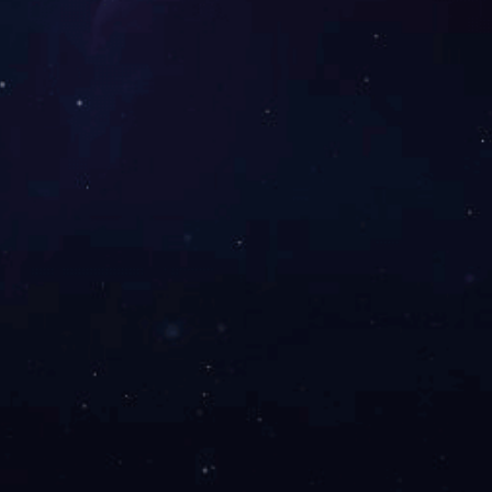
共46条
1
2
3
4
品中心
ODM/OEM
新闻资讯
服务支持
采购需求
6288-007
8875 7638 熊总监
@yl007.com
圳市宝安区石岩街道建兴路海谷科技大厦T4栋7楼
 1998-2025 HTH.COM-华体会(中国)