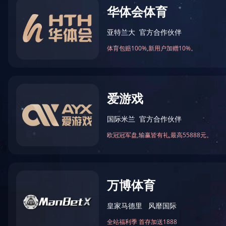
新闻资讯
公司新闻
公司新闻
童游石岩
行业资讯
追寻红色
产品动态