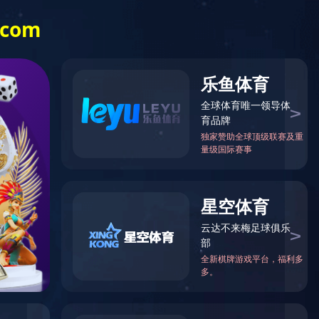
|
|
|
网站地图
|
全国咨询热线：
400-6288-007
采购需求
HTH.COM-华体会(中国)