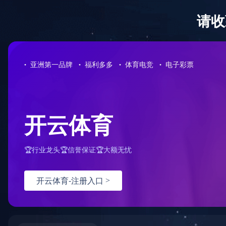
欢迎光临驰通达官网！
首页
关于我们
产品中心