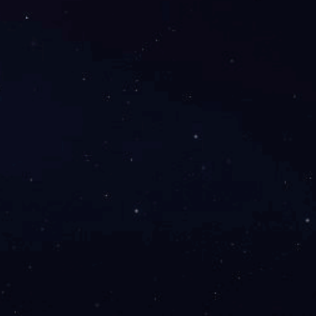
下一页
HTH.COM-华体会(中国)
微信公众号