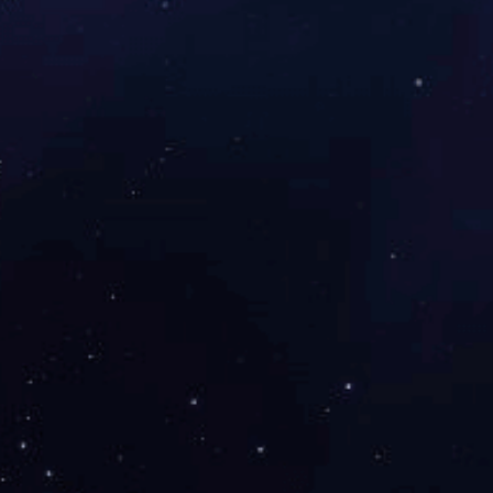
首页
关于我们
产
联系电话：400-
销售热线：186 