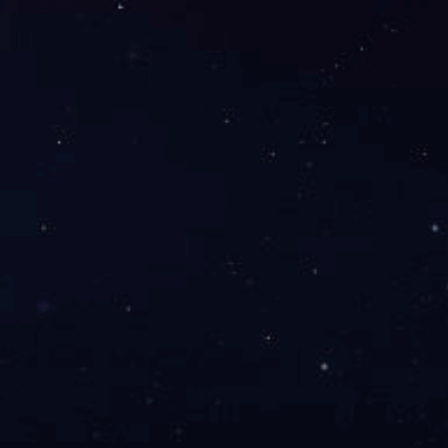
NB-IoT水浸探测传感器物联网漏水报警器SR-N06
NB-IoT智能网关老人紧急情况SOS求救器 ZJ-N02
一页
最后一页
HTH.COM-华体会(中国)