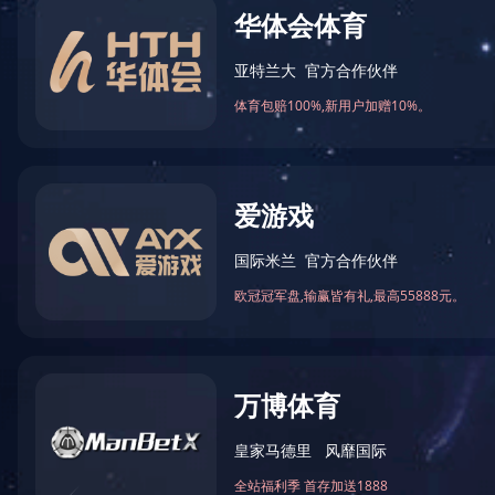
热门产品：
SOS紧急呼叫报警器
NB烟感报警器
NB燃气
产品中心
产品中心
安全报警