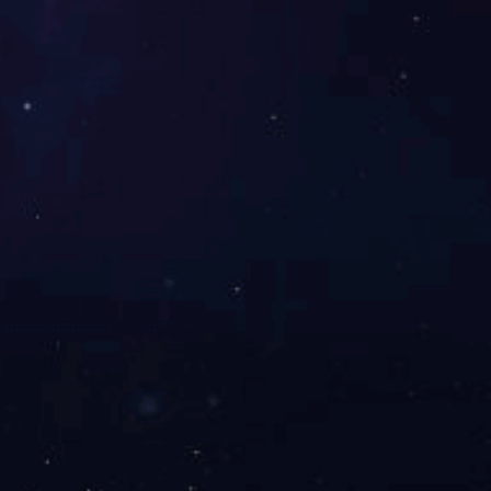
NB-IoT智能看护系统网关独居老人居家养老一键报警求救ZJ-N01
共128条
1
2
3
4
5
下
品中心
ODM/OEM
新闻资讯
服务支持
采购需求
6288-007
8875 7638 熊总监